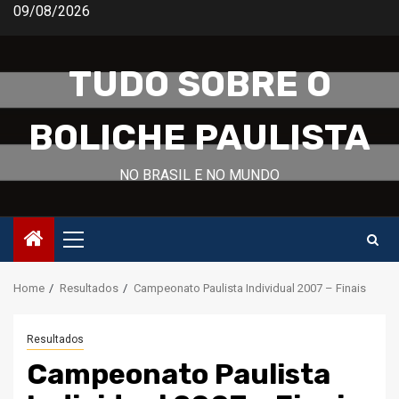
Skip
09/08/2026
to
content
TUDO SOBRE O
BOLICHE PAULISTA
NO BRASIL E NO MUNDO
Primary
Menu
Home
Resultados
Campeonato Paulista Individual 2007 – Finais
Resultados
Campeonato Paulista