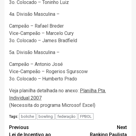
3o. Colocado – Toninho Luiz
4a. Divisão Masculina –
Campeão – Rafael Breder
Vice-Campeão – Marcelo Cury
3o. Colocado – James Bradfield
5a. Divisão Masculina –
Campeão – Antonio José
Vice-Campeão – Rogerios Sgurscow
3o. Colocado – Humberto Prado
Veja planilha detalhada no anexo:
Planilha Pta.
Individual 2007
(Necessita do programa Microsof Excel)
boliche
bowling
federação
FPBOL
Tags:
Post
Previous
Next
Lei de Incentivo ao
Ranking Paulista