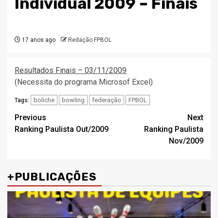
Individual 2009 – Finais
17 anos ago
Redação FPBOL
Resultados Finais – 03/11/2009
(Necessita do programa Microsof Excel)
boliche
bowling
federação
FPBOL
Tags:
Post
Previous
Next
Ranking Paulista Out/2009
Ranking Paulista
navigation
Nov/2009
+PUBLICAÇÕES