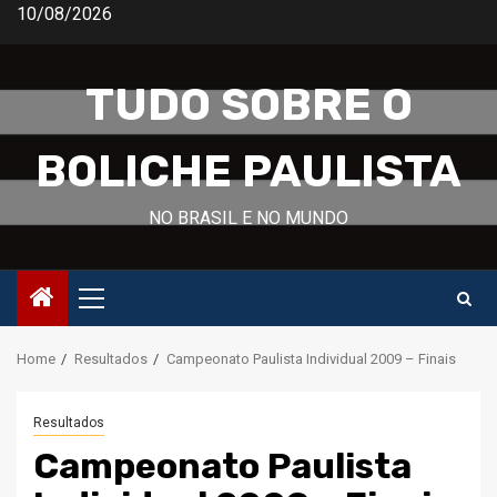
Skip
10/08/2026
to
content
TUDO SOBRE O
BOLICHE PAULISTA
NO BRASIL E NO MUNDO
Primary
Menu
Home
Resultados
Campeonato Paulista Individual 2009 – Finais
Resultados
Campeonato Paulista