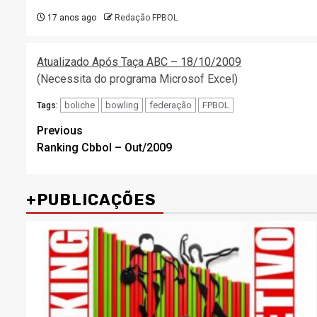
17 anos ago
Redação FPBOL
Atualizado Após Taça ABC – 18/10/2009
(Necessita do programa Microsof Excel)
boliche
bowling
federação
FPBOL
Tags:
Post
Previous
Ranking Cbbol – Out/2009
navigation
+PUBLICAÇÕES