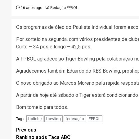
16 anos ago
Redação FPBOL
Os programas de óleo do Paulista Individual foram escolh
Por sorteio na segunda, com vários presidentes de club
Curto – 34 pés e longo – 42,5 pés.
A FPBOL agradece ao Tiger Bowling pela colaboração nos
Agradecemos também Eduardo do RES Bowling, proshop d
O noso obrigado ao Marcos Moreno pela rápida resposta 
A partir de hoje até sábado o Tiger estará condicionand
Bom torneio para todos.
boliche
bowling
federação
FPBOL
Tags:
Post
Previous
Ranking após Taça ABC