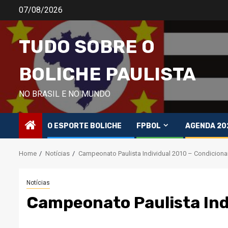
Skip
07/08/2026
to
content
TUDO SOBRE O
BOLICHE PAULISTA
NO BRASIL E NO MUNDO
O ESPORTE BOLICHE
FPBOL
AGENDA 20
Home
Notícias
Campeonato Paulista Individual 2010 – Condicion
Notícias
Campeonato Paulista Ind