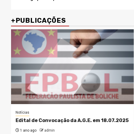
navigation
+PUBLICAÇÕES
Notícias
Edital de Convocação da A.G.E. em 18.07.2025
1 ano ago
admin