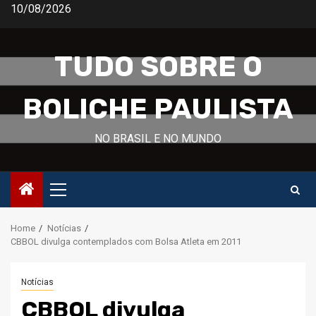
Skip
10/08/2026
to
content
TUDO SOBRE O
BOLICHE PAULISTA
NO BRASIL E NO MUNDO
Primary
Menu
Home
Notícias
CBBOL divulga contemplados com Bolsa Atleta em 2011
Notícias
CBBOL divulga