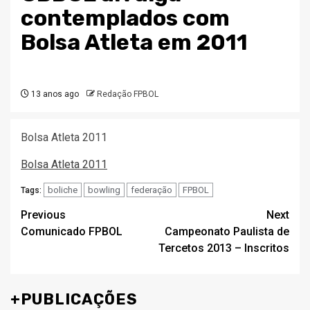
contemplados com
Bolsa Atleta em 2011
13 anos ago
Redação FPBOL
Bolsa Atleta 2011
Bolsa Atleta 2011
boliche
bowling
federação
FPBOL
Tags:
Post
Previous
Next
Comunicado FPBOL
Campeonato Paulista de
navigation
Tercetos 2013 – Inscritos
+PUBLICAÇÕES