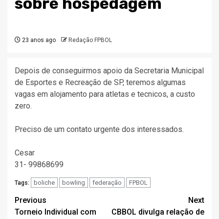
sobre hospedagem
23 anos ago
Redação FPBOL
Depois de conseguirmos apoio da Secretaria Municipal
de Esportes e Recreação de SP, teremos algumas
vagas em alojamento para atletas e tecnicos, a custo
zero.
Preciso de um contato urgente dos interessados.
Cesar
31- 99868699
boliche
bowling
federação
FPBOL
Tags:
Post
Previous
Next
Torneio Individual com
CBBOL divulga relação de
navigation