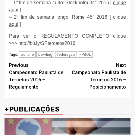
– 1º fim de semana curto: Stockholm 34″ 2016 [
clique
aqui
]
– 2º fim de semana longo: Rome 45″ 2016 [
clique
aqui
]
Para ver o REGULAMENTO COMPLETO clique
>>> http://bit.ly/SPtercetos2016
boliche
bowling
federação
FPBOL
Tags:
Post
Previous
Next
Campeonato Paulista de
Campeonato Paulista de
navigation
Tercetos 2016 –
Tercetos 2016 –
Regulamento
Posicionamento
+PUBLICAÇÕES