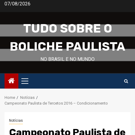
Skip
07/08/2026
to
content
TUDO SOBRE O
BOLICHE PAULISTA
NO BRASIL E NO MUNDO
Primary
Menu
Home
Notícias
Campeonato Paulista de Tercetos 2016 – Condicionamento
Notícias
Campeonato Paulista de