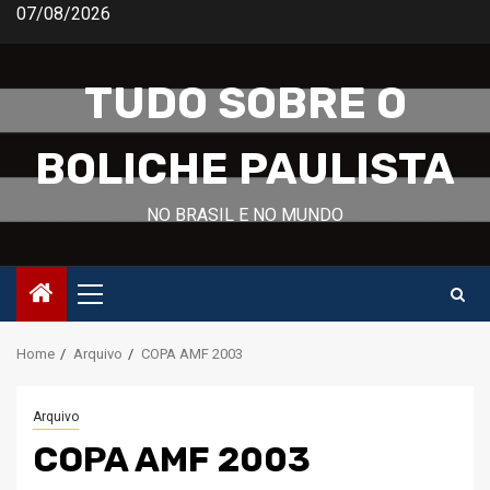
Skip
07/08/2026
to
content
TUDO SOBRE O
BOLICHE PAULISTA
NO BRASIL E NO MUNDO
Primary
Menu
Home
Arquivo
COPA AMF 2003
Arquivo
COPA AMF 2003