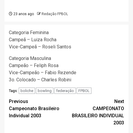
23 anos ago
Redação FPBOL
Categoria Feminina
Campeã – Luiza Rocha
Vice-Campeã – Roseli Santos
Categoria Masculina
Campeão – Feliph Rosa
Vice-Campeão – Fabio Rezende
3o. Colocado – Charles Robini
boliche
bowling
federação
FPBOL
Tags:
Post
Previous
Next
Campeonato Brasileiro
CAMPEONATO
navigation
Individual 2003
BRASILEIRO INDIVIDUAL
2003