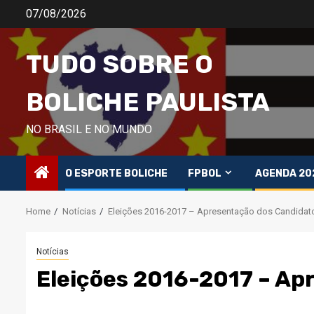
Skip
07/08/2026
to
content
TUDO SOBRE O
BOLICHE PAULISTA
NO BRASIL E NO MUNDO
O ESPORTE BOLICHE
FPBOL
AGENDA 20
Home
Notícias
Eleições 2016-2017 – Apresentação dos Candidat
Notícias
Eleições 2016-2017 – Ap