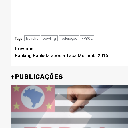
boliche
bowling
federação
FPBOL
Tags:
Post
Previous
Ranking Paulista após a Taça Morumbi 2015
navigation
+PUBLICAÇÕES