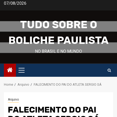
Skip
07/08/2026
to
content
TUDO SOBRE O
BOLICHE PAULISTA
NO BRASIL E NO MUNDO
Primary
Menu
Home
Arquivo
FALECIMENTO DO PAI DO ATLETA SERGIO SÁ
Arquivo
FALECIMENTO DO PAI