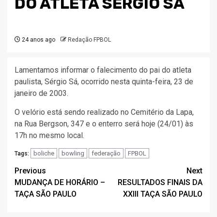
DO ATLETA SERGIO SÁ
24 anos ago
Redação FPBOL
Lamentamos informar o falecimento do pai do atleta
paulista, Sérgio Sá, ocorrido nesta quinta-feira, 23 de
janeiro de 2003.
O velório está sendo realizado no Cemitério da Lapa,
na Rua Bergson, 347 e o enterro será hoje (24/01) às
17h no mesmo local.
boliche
bowling
federação
FPBOL
Tags:
Post
Previous
Next
MUDANÇA DE HORÁRIO –
RESULTADOS FINAIS DA
navigation
TAÇA SÃO PAULO
XXIII TAÇA SÃO PAULO