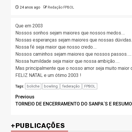
24 anos ago
Redação FPBOL
Que em 2003
Nossos sonhos sejam maiores que nossos medos….
Nossas esperanças sejam maiores que nossas dúvidas…
Nossa fé seja maior que nosso credo….
Nossos caminhos sejam maiores que nossos passos…..
Nossa humildade seja maior que nossa ambição…..
Mas principalmente que o nosso amor seja muito maior q
FELIZ NATAL e um ótimo 2003 !
boliche
bowling
federação
FPBOL
Tags:
Post
Previous
TORNEIO DE ENCERRAMENTO DO SANPA´S E RESUMO 
navigation
+PUBLICAÇÕES