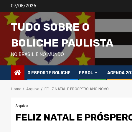
Skip
07/08/2026
to
content
TUDO SOBRE O
BOLICHE PAULISTA
NO BRASIL E NO MUNDO
O ESPORTE BOLICHE
FPBOL
AGENDA 20
Home
Arquivo
FELIZ NATAL E PRÓSPERO ANO NOVO
Arquivo
FELIZ NATAL E PRÓSPER