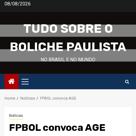
Skip
08/08/2026
to
content
TUDO SOBRE O
BOLICHE PAULISTA
NO BRASIL E NO MUNDO
Primary
Menu
Home
Notícias
FPBOL convoca AGE
Notícias
FPBOL convoca AGE