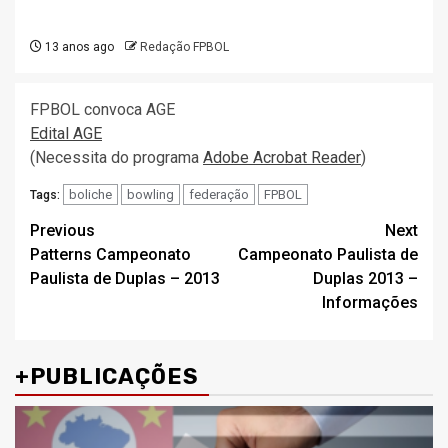
13 anos ago
Redação FPBOL
FPBOL convoca AGE
Edital AGE
(Necessita do programa
Adobe Acrobat Reader
)
boliche
bowling
federação
FPBOL
Tags:
Post
Previous
Next
Patterns Campeonato
Campeonato Paulista de
navigation
Paulista de Duplas – 2013
Duplas 2013 –
Informações
+PUBLICAÇÕES