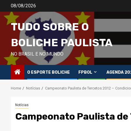
Skip
08/08/2026
to
content
TUDO SOBRE O
BOLICHE PAULISTA
NO BRASIL E NO MUNDO
O ESPORTE BOLICHE
FPBOL
AGENDA 20
Home
Notícias
Campeonato Paulista de Tercetos 2012 – Condici
Notícias
Campeonato Paulista de