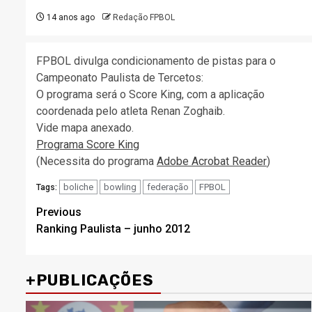
14 anos ago
Redação FPBOL
FPBOL divulga condicionamento de pistas para o
Campeonato Paulista de Tercetos:
O programa será o Score King, com a aplicação
coordenada pelo atleta Renan Zoghaib.
Vide mapa anexado.
Programa Score King
(Necessita do programa
Adobe Acrobat Reader
)
boliche
bowling
federação
FPBOL
Tags:
Post
Previous
Ranking Paulista – junho 2012
navigation
+PUBLICAÇÕES