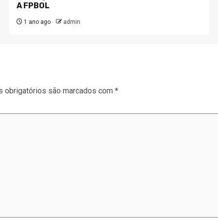
A FPBOL
1 ano ago
admin
 obrigatórios são marcados com
*