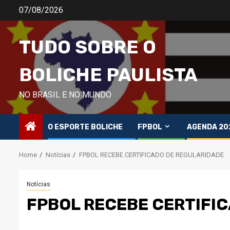
Skip
07/08/2026
to
content
TUDO SOBRE O
BOLICHE PAULISTA
NO BRASIL E NO MUNDO
O ESPORTE BOLICHE
FPBOL
AGENDA 20
Home
Notícias
FPBOL RECEBE CERTIFICADO DE REGULARIDADE
Notícias
FPBOL RECEBE CERTIFI