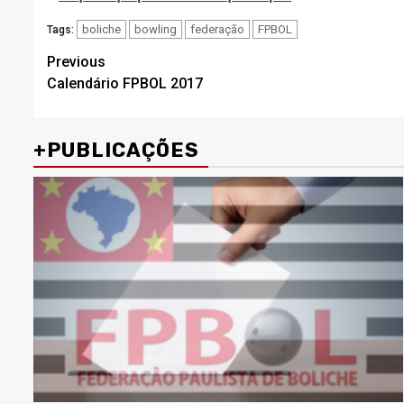
boliche
bowling
federação
FPBOL
Tags:
Post
Previous
Calendário FPBOL 2017
navigation
+PUBLICAÇÕES