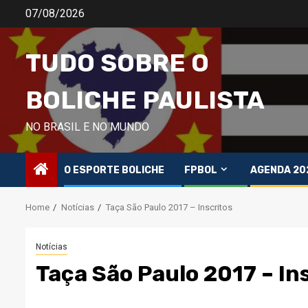
Skip
07/08/2026
to
content
TUDO SOBRE O
BOLICHE PAULISTA
NO BRASIL E NO MUNDO
O ESPORTE BOLICHE
FPBOL
AGENDA 20
Home
Notícias
Taça São Paulo 2017 – Inscritos
Notícias
Taça São Paulo 2017 – In