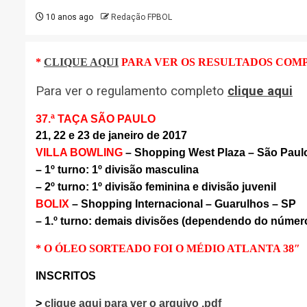
10 anos ago
Redação FPBOL
*
CLIQUE AQUI
PARA VER OS RESULTADOS COM
Para ver o regulamento completo
clique aqui
37.ª TAÇA SÃO PAULO
21, 22 e 23 de janeiro de 2017
VILLA BOWLING
– Shopping West Plaza – São Paul
– 1º turno: 1º divisão masculina
– 2º turno: 1º divisão feminina e divisão juvenil
BOLIX
– Shopping Internacional
–
Guarulhos
– SP
– 1.º turno: demais divisões (dependendo do número 
* O ÓLEO SORTEADO FOI O MÉDIO ATLANTA 38″
INSCRITOS
>
clique aqui para ver o arquivo .pdf