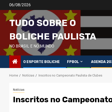
Skip
06/08/2026
to
content
TUDO SOBRE O
BOLICHE PAULISTA
NO BRASIL E NO MUNDO
O ESPORTE BOLICHE
FPBOL
AGENDA 20
Home
Notícias
Inscritos no Campeonato Paulista de Clubes
Notícias
Inscritos no Campeonato