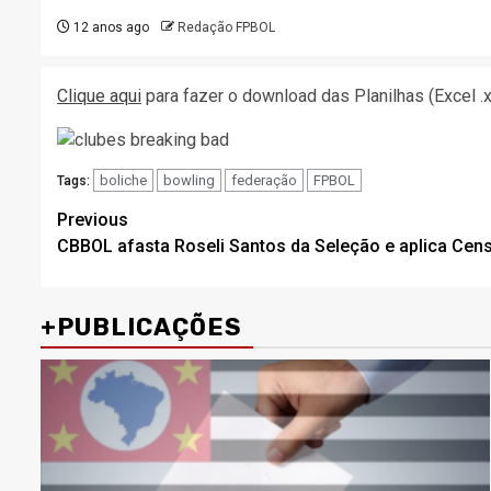
12 anos ago
Redação FPBOL
Clique aqui
para fazer o download das Planilhas (Excel .
boliche
bowling
federação
FPBOL
Tags:
Post
Previous
CBBOL afasta Roseli Santos da Seleção e aplica Cens
navigation
+PUBLICAÇÕES