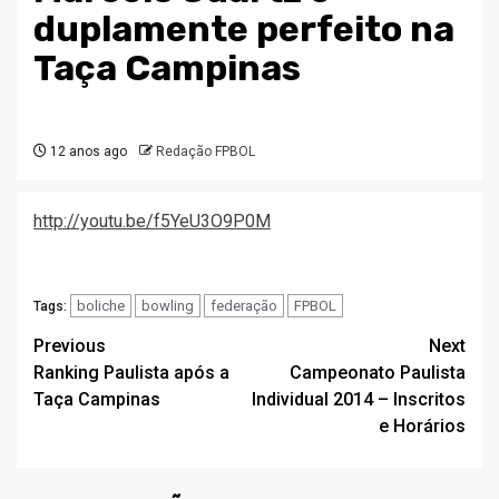
duplamente perfeito na
Taça Campinas
12 anos ago
Redação FPBOL
http://youtu.be/f5YeU3O9P0M
boliche
bowling
federação
FPBOL
Tags:
Post
Previous
Next
Ranking Paulista após a
Campeonato Paulista
navigation
Taça Campinas
Individual 2014 – Inscritos
e Horários