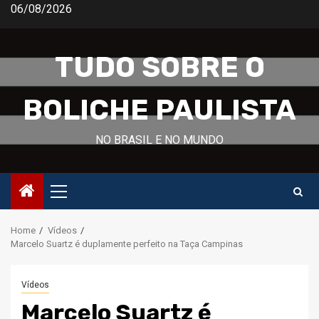
Skip
06/08/2026
to
content
TUDO SOBRE O
BOLICHE PAULISTA
NO BRASIL E NO MUNDO
Primary
Menu
Home
Vídeos
Marcelo Suartz é duplamente perfeito na Taça Campinas
Vídeos
Marcelo Suartz é