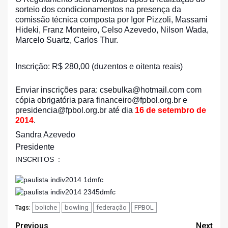
sorteio dos condicionamentos na presença da
comissão técnica composta por Igor Pizzoli, Massami
Hideki, Franz Monteiro, Celso Azevedo, Nilson Wada,
Marcelo Suartz, Carlos Thur.
Inscrição: R$ 280,00 (duzentos e oitenta reais)
Enviar inscrições para: csebulka@hotmail.com com
cópia obrigatória para financeiro@fpbol.org.br e
presidencia@fpbol.org.br até dia
16 de setembro de
2014
.
Sandra Azevedo
Presidente
INSCRITOS
:
boliche
bowling
federação
FPBOL
Tags:
Post
Previous
Next