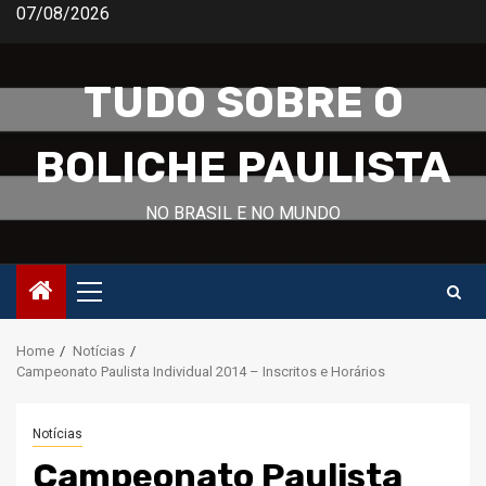
Skip
07/08/2026
to
content
TUDO SOBRE O
BOLICHE PAULISTA
NO BRASIL E NO MUNDO
Primary
Menu
Home
Notícias
Campeonato Paulista Individual 2014 – Inscritos e Horários
Notícias
Campeonato Paulista