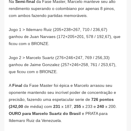
Na
Semi-final
da Fase Master, Marcelo manteve seu alto
rendimento superando o colombiano por apenas 8 pinos,
com ambos fazendo partidas memoráveis.
Jogo 1 > Ildemaro Ruiz (205+238+267, 710 / 236,67)
ganhou de Juan Narvaes (172+205+201, 578 / 192,67), que
ficou com o BRONZE.
Jogo 2 > Marcelo Suartz (276+246+247, 769 / 256,33)
ganhou de Jaime Gonzalez (257+246+258, 761 / 253,67),
que ficou com o BRONZE.
A
Final
da Fase Master foi épica e Marcelo arrasou seu
oponente mantendo seu incrível poder de concentração e
precisão, fazendo uma espetacular serie de
726 pontos
(242,00
de média) com
231
x 187,
255
x 233 e
240
x 200.
OURO para Marcelo Suartz do Brasil
e PRATA para
Ildemaro Ruiz da Venezuela.