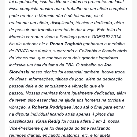
foi espetacular, isso foi dito por todos os presentes no local.
Essa conquista mostra que o trabalho de um atleta completo
pode render, o Marcelo não é só talentoso, ele é
realmente
um atleta, disciplinado, técnico e dedicado, além
de possuir um trabalho mental de dar inveja.
Este feito do
Marcelo coroou a vinda a Santiago para o ODESUR 2014.
No dia anterior ele e
Renan Zoghaib
ganharam a medalha
de PRATA nas duplas, superando a Colômbia e ficando atrás
da Venezuela, que contava com dois grandes jogadores
inclusive um hall da fama da PBA.
O trabalho do
Joe
Slowinski
nosso técnico foi essencial também, houve troca
de ideias, informações, táticas de jogo, além da dedicação
pessoal dele e do entusiasmo e vibração que ele
passou.
Nossas meninas foram igualmente dedicadas, além
de terem sido essenciais na ajuda aos homens na torcida e
vibração, a
Roberta Rodrigues
lutou até o final para entrar
na disputa individual ficando atrás apenas 4 pinos das
classificadas,
Karla Redig
foi nossa atleta 3 em 1, nossa
Vice-Presidente que foi delegada do time realizando
reuniões diárias, enviando relatórios, etc, e foi atleta