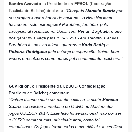
Sandra Azevedo
, a Presidente da
FPBOL
(Federação
Paulista de Boliche) declarou:
“
Obrigada
Marcelo Suartz
por
nos proporcionar a honra de ouvir nosso Hino Nacional
tocado em solo estrangeiro!
Parabéns, também, pelo
excepcional resultado na Dupla com
Renan Zoghaib
, o
que
nos garantiu a vaga para o PAN 2015 em Toronto, Canadá.
Parabéns às nossas atletas guerreiras
Karla Redig
e
Roberta Rodrigues
pelo esforço e superação.
Sejam bem-
vindos e recebidos como heróis pela comunidade bolicheira.”
Guy Igliori
, o Presidente da CBBOL (Confederação
Brasileira de Boliche) comentou:
“Ontem tivemos mais um dia de sucesso, o atleta
Marcelo
Suartz
conquistou a medalha de OURO no Masters dos
jogos ODESUR 2014. Esse feito foi sensacional, não por ser
o OURO somente mas, principalmente, como foi
conquistado. Os jogos foram todos muito difíceis, a semifinal