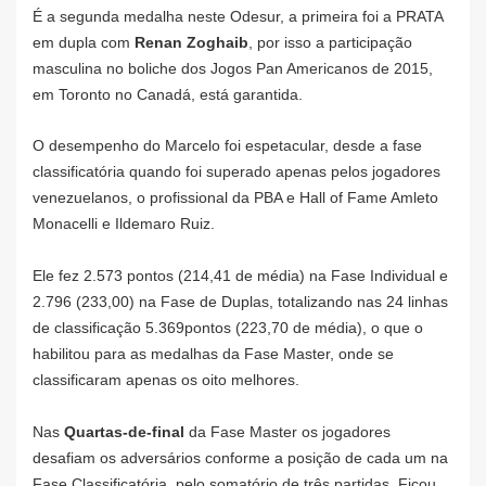
É a segunda medalha neste Odesur, a
primeira foi a PRATA
em dupla
com
Renan Zoghaib
, por isso a participação
masculina no boliche dos Jogos Pan Americanos de 2015,
em Toronto no Canadá, está garantida.
O desempenho do Marcelo foi espetacular, desde a fase
classificatória quando foi superado apenas pelos jogadores
venezuelanos, o profissional da PBA e Hall of Fame Amleto
Monacelli e Ildemaro Ruiz.
Ele fez 2.573 pontos (214,41 de média) na Fase Individual e
2.796 (233,00) na Fase de Duplas, totalizando nas 24 linhas
de classificação 5.369pontos (223,70 de média), o que o
habilitou para as medalhas da Fase Master, onde se
classificaram apenas os oito melhores.
Nas
Quartas-de-final
da Fase Master os jogadores
desafiam os adversários
conforme a posição de cada um na
Fase Classificatória,
pelo somatório de três partidas, Ficou