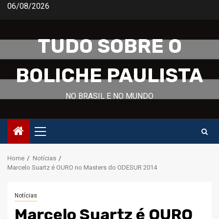
Skip
06/08/2026
to
content
TUDO SOBRE O
BOLICHE PAULISTA
NO BRASIL E NO MUNDO
Primary
Menu
Home
Notícias
Marcelo Suartz é OURO no Masters do ODESUR 2014
Notícias
Marcelo Suartz é OURO