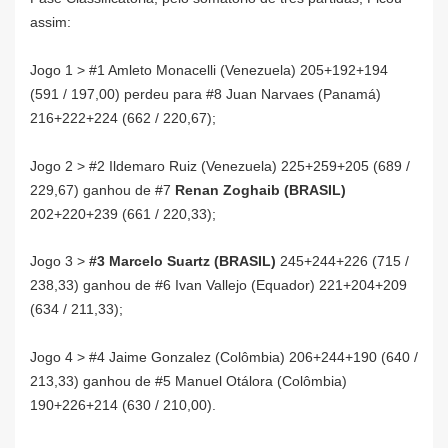
assim:
Jogo 1 > #1 Amleto Monacelli (Venezuela) 205+192+194
(591 / 197,00) perdeu para #8 Juan Narvaes (Panamá)
216+222+224 (662 / 220,67);
Jogo 2 > #2 Ildemaro Ruiz (Venezuela) 225+259+205 (689 /
229,67) ganhou de #7
Renan Zoghaib (BRASIL)
202+220+239 (661 / 220,33);
Jogo 3 >
#3 Marcelo Suartz (BRASIL)
245+244+226 (715 /
238,33) ganhou de #6 Ivan Vallejo (Equador) 221+204+209
(634 / 211,33)
;
Jogo 4 > #4 Jaime Gonzalez (Colômbia) 206+244+190 (640 /
213,33) ganhou de #5 Manuel Otálora (Colômbia)
190+226+214 (630 / 210,00).