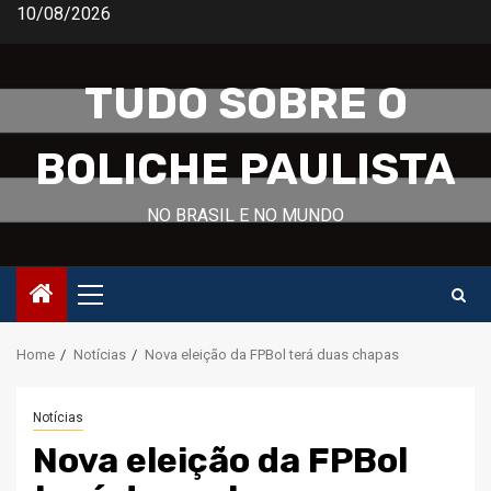
Skip
10/08/2026
to
content
TUDO SOBRE O
BOLICHE PAULISTA
NO BRASIL E NO MUNDO
Primary
Menu
Home
Notícias
Nova eleição da FPBol terá duas chapas
Notícias
Nova eleição da FPBol