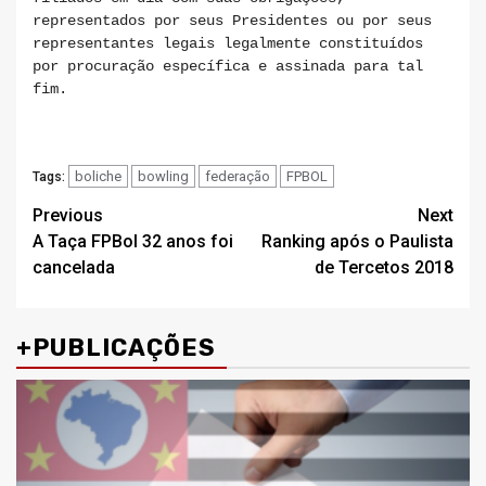
representados por seus Presidentes ou por seus
representantes legais legalmente constituídos
por procuração específica e assinada para tal
fim.
boliche
bowling
federação
FPBOL
Tags:
Post
Previous
Next
A Taça FPBol 32 anos foi
Ranking após o Paulista
navigation
cancelada
de Tercetos 2018
+PUBLICAÇÕES