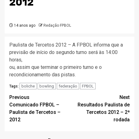
2012
14 anos ago
Redação FPBOL
Paulista de Tercetos 2012 – A FPBOL informa que a
previsão de início do segundo turno será às 14:00
horas,
ou, assim que terminar o primeiro turno e o
recondicionamento das pistas.
boliche
bowling
federação
FPBOL
Tags:
Post
Previous
Next
Comunicado FPBOL –
Resultados Paulista de
navigation
Paulista de Tercetos –
Tercetos 2012 – 2ª
2012
rodada