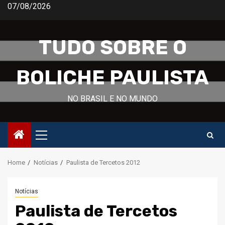
Skip
07/08/2026
to
content
TUDO SOBRE O
BOLICHE PAULISTA
NO BRASIL E NO MUNDO
Primary
Menu
Home
Notícias
Paulista de Tercetos 2012
Notícias
Paulista de Tercetos