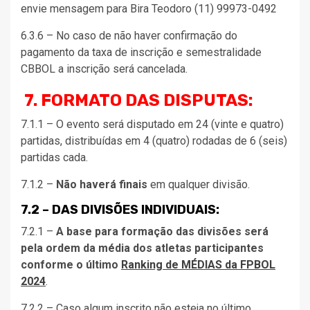
envie mensagem para Bira Teodoro (11) 99973-0492
6.3.6 – No caso de não haver confirmação do
pagamento da taxa de inscrição e semestralidade
CBBOL a inscrição será cancelada.
7. FORMATO DAS DISPUTAS:
7.1.1 – O evento será disputado em 24 (vinte e quatro)
partidas, distribuídas em 4 (quatro) rodadas de 6 (seis)
partidas cada.
7.1.2 –
Não haverá finais
em qualquer divisão.
7.2 – DAS DIVISÕES INDIVIDUAIS:
7.2.1 –
A base para formação das divisões será
pela ordem da média dos atletas participantes
conforme o último
Ranking de MÉDIAS da FPBOL
2024
.
7.2.2 – Caso algum inscrito não esteja no último