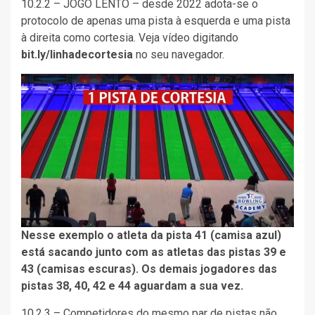
10.2.2 – JOGO LENTO – desde 2022 adota-se o
protocolo de apenas uma pista à esquerda e uma pista
à direita como cortesia. Veja vídeo digitando
bit.ly/linhadecortesia
no seu navegador.
Nesse exemplo o atleta da pista 41 (camisa azul)
está sacando junto com as atletas das pistas 39 e
43 (camisas escuras). Os demais jogadores das
pistas 38, 40, 42 e 44 aguardam a sua vez.
10.2.3 – Competidores do mesmo par de pistas não