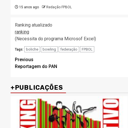
15 anos ago
Redação FPBOL
Ranking atualizado
ranking
(Necessita do programa Microsof Excel)
boliche
bowling
federação
FPBOL
Tags:
Post
Previous
Reportagem do PAN
navigation
+PUBLICAÇÕES