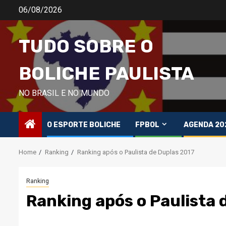
Skip
06/08/2026
to
content
TUDO SOBRE O
BOLICHE PAULISTA
NO BRASIL E NO MUNDO
O ESPORTE BOLICHE
FPBOL
AGENDA 20
Home
Ranking
Ranking após o Paulista de Duplas 2017
Ranking
Ranking após o Paulista 