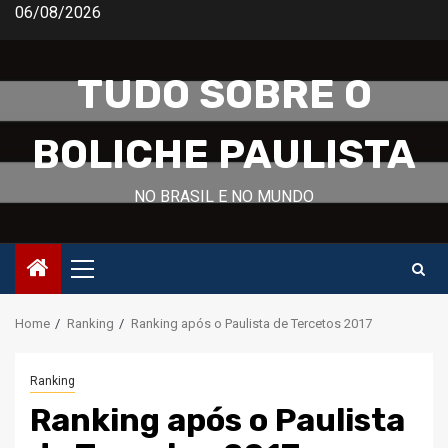
Skip
06/08/2026
to
content
TUDO SOBRE O
BOLICHE PAULISTA
NO BRASIL E NO MUNDO
Primary
Menu
Home
Ranking
Ranking após o Paulista de Tercetos 2017
Ranking
Ranking após o Paulista