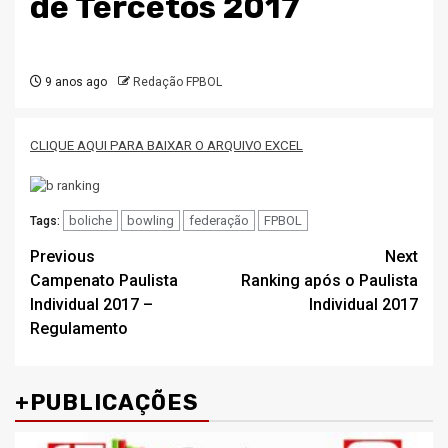
de Tercetos 2017
9 anos ago
Redação FPBOL
CLIQUE AQUI PARA BAIXAR O ARQUIVO EXCEL
boliche
bowling
federação
FPBOL
Tags:
Post
Previous
Next
Campenato Paulista
Ranking após o Paulista
navigation
Individual 2017 –
Individual 2017
Regulamento
+PUBLICAÇÕES