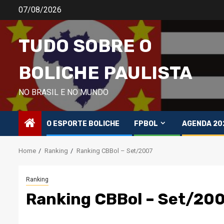
Skip
07/08/2026
to
content
TUDO SOBRE O
BOLICHE PAULISTA
NO BRASIL E NO MUNDO
O ESPORTE BOLICHE
FPBOL
AGENDA 20
Home
Ranking
Ranking CBBol – Set/2007
Ranking
Ranking CBBol – Set/20