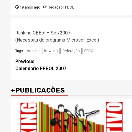
19 anos ago
Redação FPBOL
.
Ranking CBBol – Set/2007
(Necessita do programa Microsof Excel)
boliche
bowling
federação
FPBOL
Tags:
Post
Previous
Calendário FPBOL 2007
navigation
+PUBLICAÇÕES