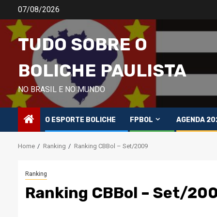
Skip
07/08/2026
to
content
TUDO SOBRE O
BOLICHE PAULISTA
NO BRASIL E NO MUNDO
O ESPORTE BOLICHE
FPBOL
AGENDA 20
Home
Ranking
Ranking CBBol – Set/2009
Ranking
Ranking CBBol – Set/20