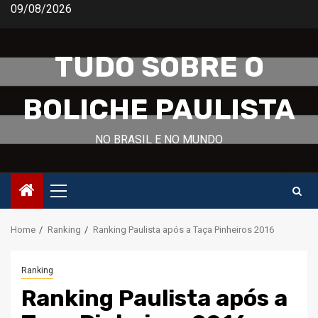
Skip
09/08/2026
to
content
TUDO SOBRE O
BOLICHE PAULISTA
NO BRASIL E NO MUNDO
Primary
Menu
Home
Ranking
Ranking Paulista após a Taça Pinheiros 2016
Ranking
Ranking Paulista após a