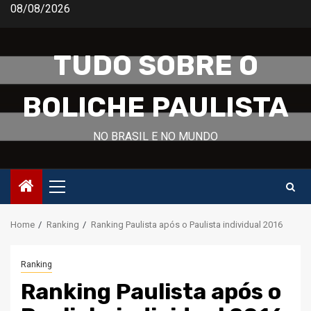
Skip
08/08/2026
to
content
TUDO SOBRE O
BOLICHE PAULISTA
NO BRASIL E NO MUNDO
Primary
Menu
Home
Ranking
Ranking Paulista após o Paulista individual 2016
Ranking
Ranking Paulista após o