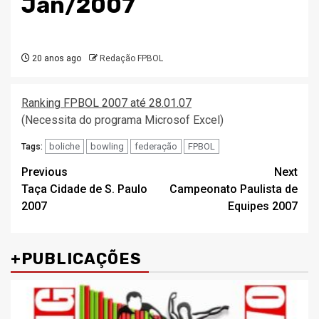
Jan/2007
20 anos ago
Redação FPBOL
Ranking FPBOL 2007 até 28.01.07
(Necessita do programa Microsof Excel)
boliche
bowling
federação
FPBOL
Tags:
Post
Previous
Next
Taça Cidade de S. Paulo
Campeonato Paulista de
navigation
2007
Equipes 2007
+PUBLICAÇÕES