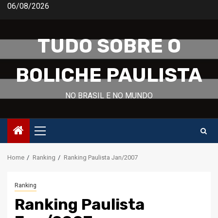
Skip
06/08/2026
to
content
TUDO SOBRE O
BOLICHE PAULISTA
NO BRASIL E NO MUNDO
Primary
Menu
Home
Ranking
Ranking Paulista Jan/2007
Ranking
Ranking Paulista