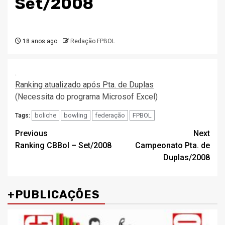
Set/2008
18 anos ago
Redação FPBOL
.
Ranking atualizado após Pta. de Duplas
(Necessita do programa Microsof Excel)
boliche
bowling
federação
FPBOL
Tags:
Post
Previous
Next
Ranking CBBol – Set/2008
Campeonato Pta. de
navigation
Duplas/2008
+PUBLICAÇÕES