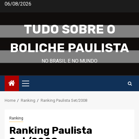
Skip
06/08/2026
to
content
TUDO SOBRE O
BOLICHE PAULISTA
NO BRASIL E NO MUNDO
Primary
Menu
Home
Ranking
Ranking Paulista Set/2008
Ranking
Ranking Paulista