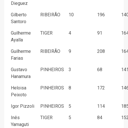
Dieguez
Gilberto
RIBEIRÃO
10
196
140
Santoro
Guilherme
TIGER
4
91
164
Ayalla
Guilherme
RIBEIRÃO
9
208
164
Farias
Gustavo
PINHEIROS
3
68
141
Hanamura
Heloisa
PINHEIROS
8
172
146
Peixoto
Igor Pizzoli
PINHEIROS
5
114
185
Inês
TIGER
5
84
152
Yamaguti