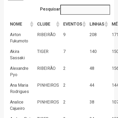
Pesquisar
NOME
CLUBE
EVENTOS
LINHAS
MÉ
Airton
RIBEIRÃO
9
208
171
Fukumoto
Akira
TIGER
7
140
150
Sassaki
Alexandre
RIBEIRÃO
2
48
156
Pyo
Ana Maria
PINHEIROS
2
44
144
Rodrigues
Analice
PINHEIROS
2
38
107
Cajueiro