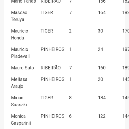
Mario Farias
RIBEIRÃO
7
156
182
Massao
TIGER
7
164
182
Teruya
Maurício
TIGER
2
30
170
Honda
Mauricio
PINHEIROS
1
24
187
Pladevall
Mauro Sato
RIBEIRÃO
7
160
189
Melissa
PINHEIROS
1
20
145
Araújo
Mirian
TIGER
8
184
145
Sassaki
Monica
PINHEIROS
6
122
144
Gasparinii