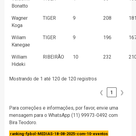
Bonatto
Wagner
TIGER
9
208
181
Koga
Wiliam
TIGER
9
196
167
Kanegae
William
RIBEIRÃO
10
232
210
Hideki
Mostrando de 1 até 120 de 120 registros
❮
1
❯
Para correções e informações, por favor, envie uma
mensagem para o WhatsApp (11) 99973-0492 com
Bira Teodoro.
ranking-fpbol-MEDIAS-18-08-2025-com-10-eventos
BAIXAR