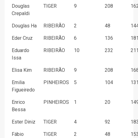
Douglas
TIGER
9
208
162
Crepaldi
Douglas Ha
RIBEIRÃO
2
48
144
Eder Cruz
RIBEIRÃO
6
136
181
Eduardo
RIBEIRÃO
10
232
211
Issa
Elisa Kim
RIBEIRÃO
9
208
168
Emilia
PINHEIROS
5
104
131
Figueiredo
Enrico
PINHEIROS
1
20
149
Bessa
Ester Diniz
TIGER
4
92
183
Fábio
TIGER
2
48
153