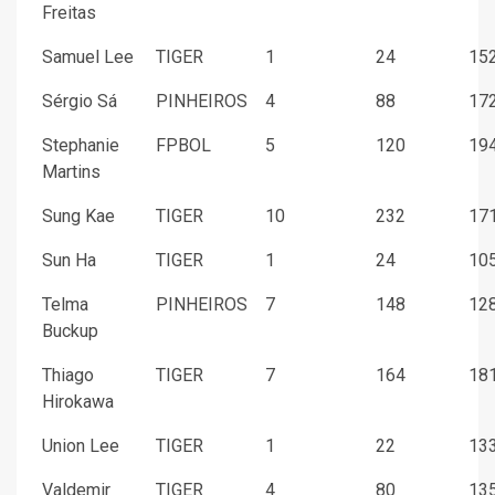
Freitas
Samuel Lee
TIGER
1
24
152
Sérgio Sá
PINHEIROS
4
88
172
Stephanie
FPBOL
5
120
194
Martins
Sung Kae
TIGER
10
232
171
Sun Ha
TIGER
1
24
105
Telma
PINHEIROS
7
148
128
Buckup
Thiago
TIGER
7
164
181
Hirokawa
Union Lee
TIGER
1
22
133
Valdemir
TIGER
4
80
135