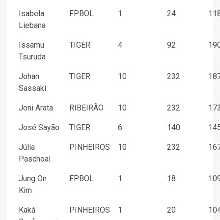
Isabela
FPBOL
1
24
118
Liebana
Issamu
TIGER
4
92
190
Tsuruda
Johan
TIGER
10
232
187
Sassaki
Joni Arata
RIBEIRÃO
10
232
173
José Sayão
TIGER
6
140
145
Júlia
PINHEIROS
10
232
167
Paschoal
Jung On
FPBOL
1
18
109
Kim
Kaká
PINHEIROS
1
20
104