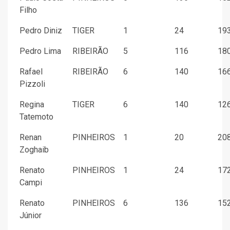
Filho
Pedro Diniz
TIGER
1
24
193
Pedro Lima
RIBEIRÃO
5
116
180
Rafael
RIBEIRÃO
6
140
166
Pizzoli
Regina
TIGER
6
140
126
Tatemoto
Renan
PINHEIROS
1
20
208
Zoghaib
Renato
PINHEIROS
1
24
172
Campi
Renato
PINHEIROS
6
136
152
Júnior