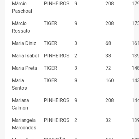
Márcio
PINHEIROS
9
208
179
Paschoal
Márcio
TIGER
9
208
175
Rossato
Maria Diniz
TIGER
3
68
161
Maria Isabel
PINHEIROS
2
38
139
Maria Preta
TIGER
3
72
148
Maria
TIGER
8
160
143
Santos
Mariana
PINHEIROS
9
208
144
Calmon
Mariangela
PINHEIROS
2
32
139
Marcondes