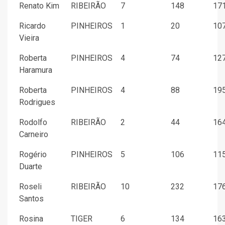
Renato Kim
RIBEIRÃO
7
148
171
Ricardo
PINHEIROS
1
20
107
Vieira
Roberta
PINHEIROS
4
74
127
Haramura
Roberta
PINHEIROS
4
88
195
Rodrigues
Rodolfo
RIBEIRÃO
2
44
164
Carneiro
Rogério
PINHEIROS
5
106
115
Duarte
Roseli
RIBEIRÃO
10
232
176
Santos
Rosina
TIGER
6
134
163