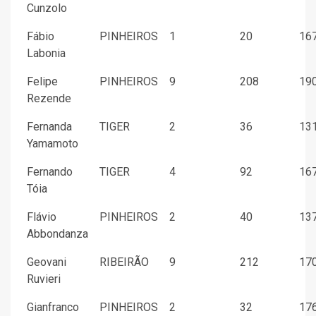
Cunzolo
Fábio
PINHEIROS
1
20
167
Labonia
Felipe
PINHEIROS
9
208
190
Rezende
Fernanda
TIGER
2
36
131
Yamamoto
Fernando
TIGER
4
92
167
Tóia
Flávio
PINHEIROS
2
40
137
Abbondanza
Geovani
RIBEIRÃO
9
212
170
Ruvieri
Gianfranco
PINHEIROS
2
32
176