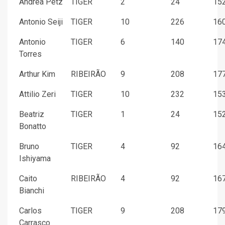
Andrea Petz
TIGER
2
24
152
Antonio Seiji
TIGER
10
226
160
Antonio
TIGER
6
140
174
Torres
Arthur Kim
RIBEIRÃO
9
208
177
Attilio Zeri
TIGER
10
232
153
Beatriz
TIGER
1
24
152
Bonatto
Bruno
TIGER
4
92
164
Ishiyama
Caito
RIBEIRÃO
4
92
167
Bianchi
Carlos
TIGER
9
208
179
Carrasco