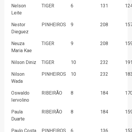
Nelson
TIGER
6
131
124
Leite
Nestor
PINHEIROS
9
208
157
Dieguez
Neuza
TIGER
9
208
159
Maria Kae
Nilson Diniz
TIGER
10
232
191
Nilson
PINHEIROS
10
232
183
Wada
Oswaldo
RIBEIRÃO
8
184
170
Iervolino
Paula
RIBEIRÃO
8
184
159
Duarte
Paulo Costa
PINHEIROS
6
136
152