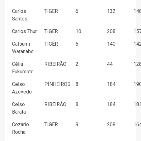
Carlos
TIGER
6
132
148
Santos
Carlos Thur
TIGER
10
208
157
Catsumi
TIGER
6
140
142
Watanabe
Célia
RIBEIRÃO
2
44
128
Fukumoto
Celso
PINHEIROS
8
184
190
Azevedo
Celso
RIBEIRÃO
8
184
181
Barata
Cezario
TIGER
9
208
164
Rocha