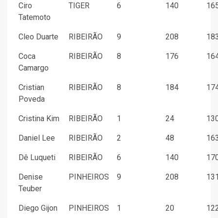
Ciro
TIGER
6
140
165
Tatemoto
Cleo Duarte
RIBEIRÃO
9
208
183
Coca
RIBEIRÃO
8
176
164
Camargo
Cristian
RIBEIRÃO
8
184
174
Poveda
Cristina Kim
RIBEIRÃO
1
24
130
Daniel Lee
RIBEIRÃO
2
48
163
Dê Luqueti
RIBEIRÃO
6
140
170
Denise
PINHEIROS
9
208
131
Teuber
Diego Gijon
PINHEIROS
1
20
122