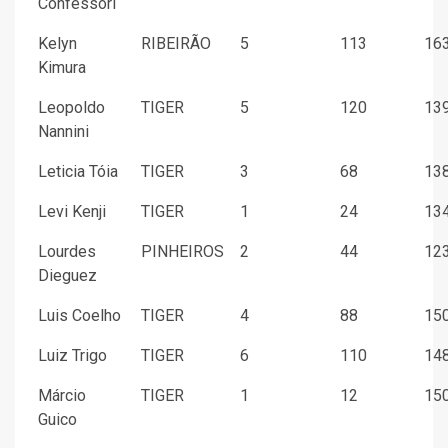
Confessori
Kelyn
RIBEIRÃO
5
113
163
Kimura
Leopoldo
TIGER
5
120
139
Nannini
Leticia Tóia
TIGER
3
68
138
Levi Kenji
TIGER
1
24
134
Lourdes
PINHEIROS
2
44
123
Dieguez
Luis Coelho
TIGER
4
88
150
Luiz Trigo
TIGER
6
110
148
Márcio
TIGER
1
12
150
Guico