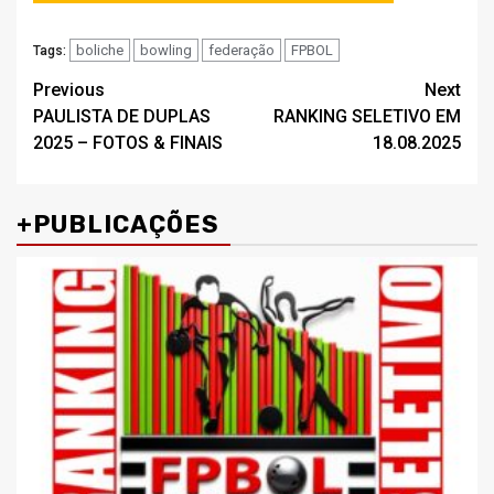
EM PDF
boliche
bowling
federação
FPBOL
Tags:
Post
Previous
Next
PAULISTA DE DUPLAS
RANKING SELETIVO EM
navigation
2025 – FOTOS & FINAIS
18.08.2025
+PUBLICAÇÕES