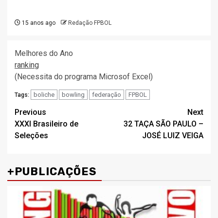
15 anos ago
Redação FPBOL
Melhores do Ano
ranking
(Necessita do programa Microsof Excel)
boliche
bowling
federação
FPBOL
Tags:
Post
Previous
Next
XXXI Brasileiro de
32 TAÇA SÃO PAULO –
navigation
Seleções
JOSÉ LUIZ VEIGA
+PUBLICAÇÕES