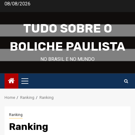
Skip
08/08/2026
to
content
TUDO SOBRE O
BOLICHE PAULISTA
NO BRASIL E NO MUNDO
Primary
Menu
Home
Ranking
Ranking
Ranking
Ranking