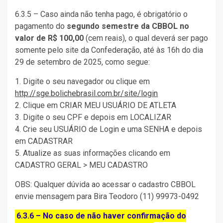
6.3.5 – Caso ainda não tenha pago, é obrigatório o
pagamento do
segundo semestre da CBBOL no
valor de R$ 100,00
(cem reais), o qual deverá ser pago
somente pelo site da Confederação, até às 16h do dia
29 de setembro de 2025, como segue:
1. Digite o seu navegador ou clique em
http://sge.bolichebrasil.com.br/site/login
2. Clique em CRIAR MEU USUÁRIO DE ATLETA
3. Digite o seu CPF e depois em LOCALIZAR
4. Crie seu USUÁRIO de Login e uma SENHA e depois
em CADASTRAR
5. Atualize as suas informações clicando em
CADASTRO GERAL > MEU CADASTRO
OBS: Qualquer dúvida ao acessar o cadastro CBBOL
envie mensagem para Bira Teodoro (11) 99973-0492
6.3.6 – No caso de não haver confirmação do