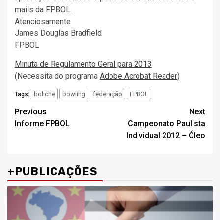
mails da FPBOL.
Atenciosamente
James Douglas Bradfield
FPBOL
Minuta de Regulamento Geral para 2013
(Necessita do programa
Adobe Acrobat Reader
)
boliche
bowling
federação
FPBOL
Tags:
Post
Previous
Next
Informe FPBOL
Campeonato Paulista
navigation
Individual 2012 – Óleo
+PUBLICAÇÕES