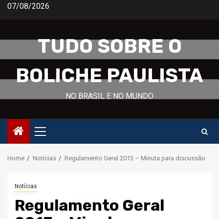
Skip
07/08/2026
to
content
TUDO SOBRE O
BOLICHE PAULISTA
NO BRASIL E NO MUNDO
Primary
Menu
Home
Notícias
Regulamento Geral 2013 – Minuta para discussão
Notícias
Regulamento Geral