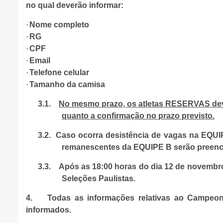
no qual deverão informar:
·
Nome completo
·
RG
·
CPF
·
Email
·
Telefone celular
·
Tamanho da camisa
3.1.
No mesmo prazo, os atletas RESERVAS dever
quanto a confirmação no prazo previsto.
3.2.
Caso ocorra desistência de vagas na EQUIP
remanescentes da EQUIPE B serão preenchi
3.3.
Após as 18:00 horas do dia 12 de novembro
Seleções Paulistas.
4.
Todas as informações relativas ao Campeonat
informados.