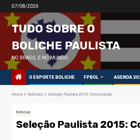
Skip
07/08/2026
to
content
TUDO SOBRE O
BOLICHE PAULISTA
NO BRASIL E NO MUNDO
O ESPORTE BOLICHE
FPBOL
AGENDA 20
Home
Notícias
Seleção Paulista 2015: Convocação
Notícias
Seleção Paulista 2015: 