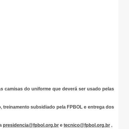
 as camisas do uniforme que deverá ser usado pelas
ião, treinamento subsidiado pela FPBOL e entrega dos
ra
presidencia@fpbol.org.br
e
tecnico@fpbol.org.br
,