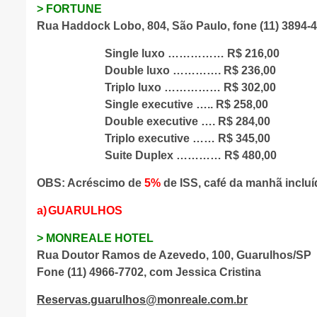
>
FORTUNE
Rua Haddock Lobo, 804, São Paulo, fone (11) 3894-
Single luxo …………… R$ 216,00
Double luxo
………….
R$ 236,00
Triplo luxo
……………
R$ 302,00
Single executive
…..
R$ 258,00
Double executive …. R$ 284,00
Triplo executive …… R$ 345,00
Suite Duplex ………… R$ 480,00
OBS: Acréscimo de
5%
de ISS, café da manhã incluíd
a)
GUARULHOS
> MONREALE HOTEL
Rua Doutor Ramos de Azevedo, 100, Guarulhos/SP
Fone (11) 4966-7702, com Jessica Cristina
Reservas.guarulhos@monreale.com.br