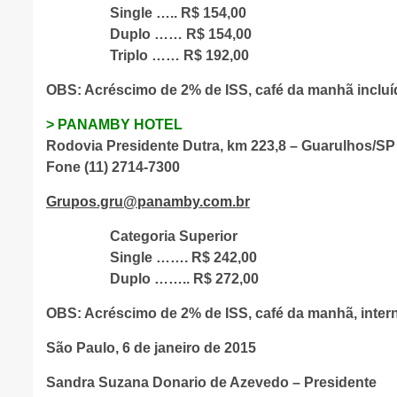
Single ….. R$ 154,00
Duplo …… R$ 154,00
Triplo …… R$ 192,00
OBS: Acréscimo de 2% de ISS, café da manhã incluído
>
PANAMBY HOTEL
Rodovia Presidente Dutra, km 223,8 – Guarulhos/SP
Fone (11) 2714-7300
Grupos.gru@panamby.com.br
Categoria Superior
Single ……. R$ 242,00
Duplo …….. R$ 272,00
OBS: Acréscimo de 2% de ISS, café da manhã, intern
São Paulo, 6 de janeiro de 2015
Sandra Suzana Donario de Azevedo – Presidente