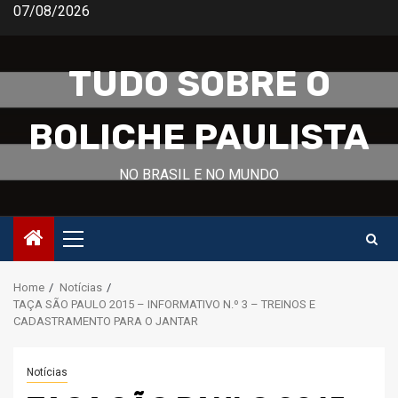
Skip
07/08/2026
to
content
TUDO SOBRE O
BOLICHE PAULISTA
NO BRASIL E NO MUNDO
Primary
Menu
Home
Notícias
TAÇA SÃO PAULO 2015 – INFORMATIVO N.º 3 – TREINOS E
CADASTRAMENTO PARA O JANTAR
Notícias