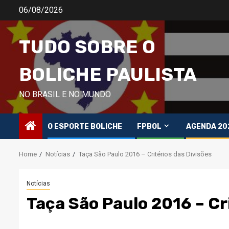
Skip
06/08/2026
to
content
TUDO SOBRE O
BOLICHE PAULISTA
NO BRASIL E NO MUNDO
O ESPORTE BOLICHE
FPBOL
AGENDA 20
Home
Notícias
Taça São Paulo 2016 – Critérios das Divisões
Notícias
Taça São Paulo 2016 – Cr