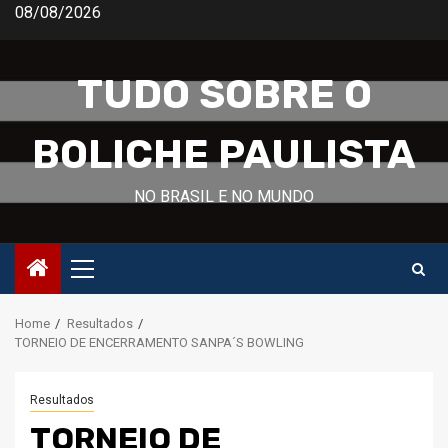
Skip
08/08/2026
to
content
TUDO SOBRE O
BOLICHE PAULISTA
NO BRASIL E NO MUNDO
Primary
Menu
Home
Resultados
TORNEIO DE ENCERRAMENTO SANPA´S BOWLING
Resultados
TORNEIO DE