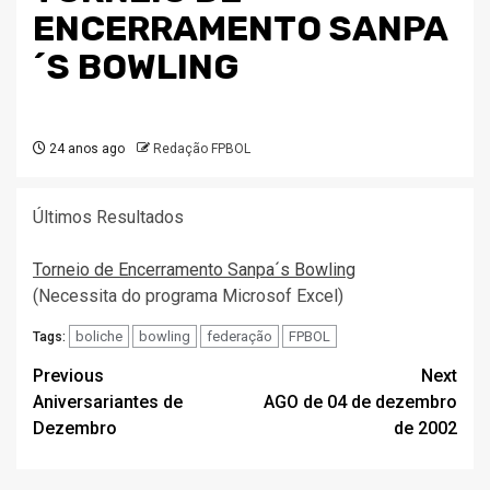
ENCERRAMENTO SANPA
´S BOWLING
24 anos ago
Redação FPBOL
Últimos Resultados
Torneio de Encerramento Sanpa´s Bowling
(Necessita do programa Microsof Excel)
boliche
bowling
federação
FPBOL
Tags:
Post
Previous
Next
Aniversariantes de
AGO de 04 de dezembro
navigation
Dezembro
de 2002