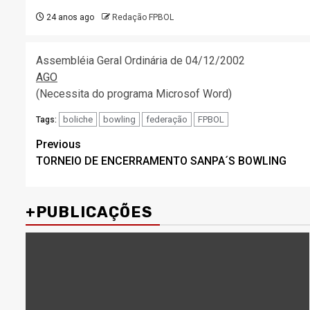
24 anos ago
Redação FPBOL
Assembléia Geral Ordinária de 04/12/2002
AGO
(Necessita do programa Microsof Word)
boliche
bowling
federação
FPBOL
Tags:
Post
Previous
TORNEIO DE ENCERRAMENTO SANPA´S BOWLING
navigation
+PUBLICAÇÕES