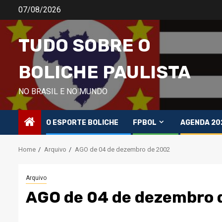
Skip
07/08/2026
to
content
TUDO SOBRE O
BOLICHE PAULISTA
NO BRASIL E NO MUNDO
O ESPORTE BOLICHE
FPBOL
AGENDA 20
Home
Arquivo
AGO de 04 de dezembro de 2002
Arquivo
AGO de 04 de dezembro 