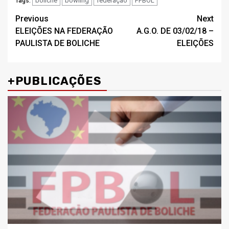
boliche
bowling
federação
FPBOL
Tags:
Post
Previous
Next
ELEIÇÕES NA FEDERAÇÃO
A.G.O. DE 03/02/18 –
navigation
PAULISTA DE BOLICHE
ELEIÇÕES
+PUBLICAÇÕES