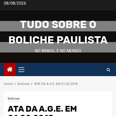
Skip
08/08/2026
to
content
TUDO SOBRE O
BOLICHE PAULISTA
NO BRASIL E NO MUNDO
Primary
Menu
Home
Notícias
ATA DA A.G.E. EM 01.02.2018
Notícias
ATA DA A.G.E. EM