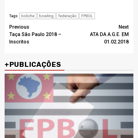
boliche
bowling
federação
FPBOL
Tags:
Post
Previous
Next
Taça São Paulo 2018 –
ATA DA A.G.E. EM
navigation
Inscritos
01.02.2018
+PUBLICAÇÕES