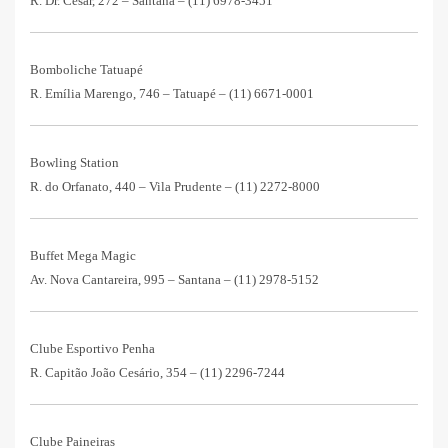
R. Dr. César, 272 – Santana – (11) 6978-3451
Bomboliche Tatuapé
R. Emília Marengo, 746 – Tatuapé – (11) 6671-0001
Bowling Station
R. do Orfanato, 440 – Vila Prudente – (11) 2272-8000
Buffet Mega Magic
Av. Nova Cantareira, 995 – Santana – (11) 2978-5152
Clube Esportivo Penha
R. Capitão João Cesário, 354 – (11) 2296-7244
Clube Paineiras