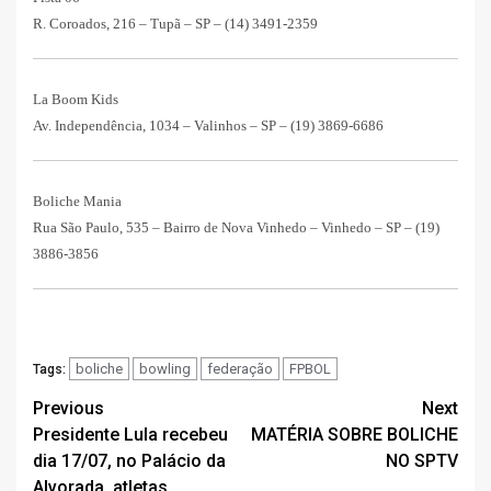
R. Coroados, 216 – Tupã – SP –
(14) 3491-2359
La Boom Kids
Av. Independência, 1034 – Valinhos – SP –
(19) 3869-6686
Boliche Mania
Rua São Paulo, 535 – Bairro de Nova Vinhedo – Vinhedo – SP –
(19)
3886-3856
boliche
bowling
federação
FPBOL
Tags:
Post
Previous
Next
Presidente Lula recebeu
MATÉRIA SOBRE BOLICHE
navigation
dia 17/07, no Palácio da
NO SPTV
Alvorada, atletas