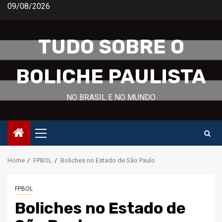
Skip
09/08/2026
to
content
TUDO SOBRE O
BOLICHE PAULISTA
NO BRASIL E NO MUNDO
Primary
Menu
Home
FPBOL
Boliches no Estado de São Paulo
FPBOL
Boliches no Estado de