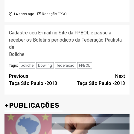
14 anos ago
Redação FPBOL
Cadastre seu E-mail no Site da FPBOL e passe a
receber os Boletins periódicos da Federação Paulista
de
Boliche
boliche
bowling
federação
FPBOL
Tags:
Post
Previous
Next
Taça São Paulo -2013
Taça São Paulo -2013
navigation
+PUBLICAÇÕES