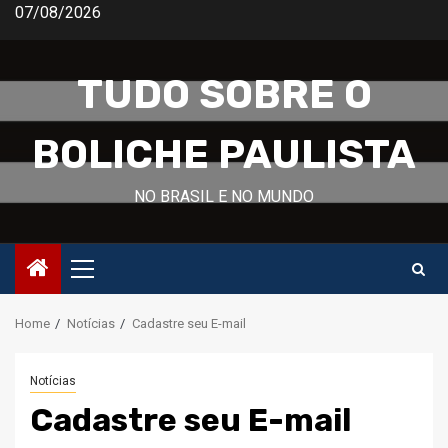
Skip
07/08/2026
to
content
TUDO SOBRE O
BOLICHE PAULISTA
NO BRASIL E NO MUNDO
Primary
Menu
Home
Notícias
Cadastre seu E-mail
Notícias
Cadastre seu E-mail