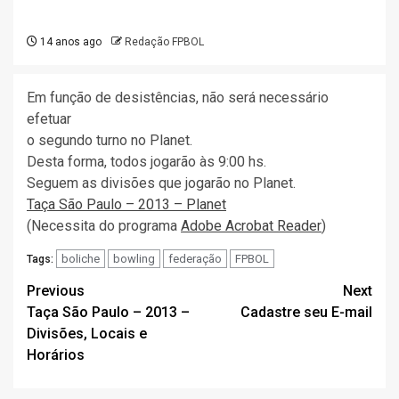
14 anos ago
Redação FPBOL
Em função de desistências, não será necessário
efetuar
o segundo turno no Planet.
Desta forma, todos jogarão às 9:00 hs.
Seguem as divisões que jogarão no Planet.
Taça São Paulo – 2013 – Planet
(Necessita do programa
Adobe Acrobat Reader
)
boliche
bowling
federação
FPBOL
Tags:
Post
Previous
Next
Taça São Paulo – 2013 –
Cadastre seu E-mail
navigation
Divisões, Locais e
Horários