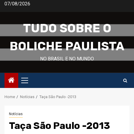
Skip
07/08/2026
to
content
TUDO SOBRE O
BOLICHE PAULISTA
NO BRASIL E NO MUNDO
Primary
Menu
Home
Notícias
Taça São Paulo -2013
Notícias
Taça São Paulo -2013