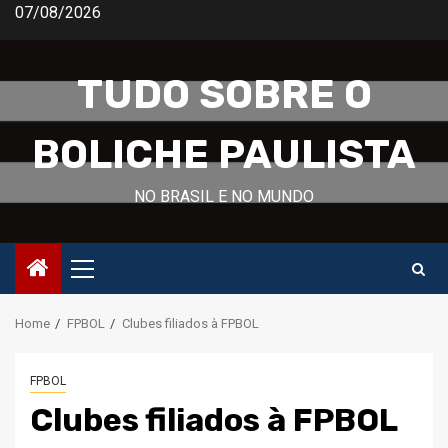
Skip
07/08/2026
to
content
TUDO SOBRE O
BOLICHE PAULISTA
NO BRASIL E NO MUNDO
Primary
Menu
Home
FPBOL
Clubes filiados à FPBOL
FPBOL
Clubes filiados à FPBOL