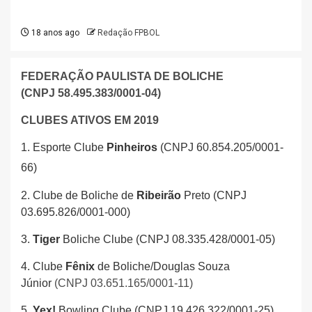
18 anos ago
Redação FPBOL
FEDERAÇÃO PAULISTA DE BOLICHE
(CNPJ
58.495.383/0001-04)
CLUBES ATIVOS EM 2019
1. Esporte Clube
Pinheiros
(CNPJ
60.854.205/0001-
66)
2. Clube de Boliche de
Ribeirão
Preto (CNPJ
03.695.826/0001-000)
3.
Tiger
Boliche Clube (CNPJ 08.335.428/0001-05)
4. Clube
Fênix
de Boliche/Douglas Souza
Júnior
(CNPJ 03.651.165/0001-11)
5.
Yex!
Bowling Clube (CNPJ 19.426.322/0001-25)