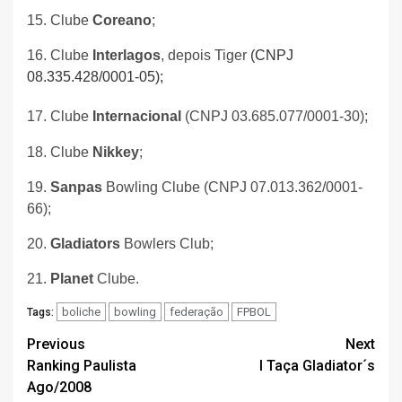
15. Clube
Coreano
;
16. Clube
Interlagos
, depois Tiger
(CNPJ
08.335.428/0001-05);
17. Clube
Internacional
(CNPJ 03.685.077/0001-30);
18. Clube
Nikkey
;
19.
Sanpas
Bowling Clube (CNPJ 07.013.362/0001-
66);
20.
Gladiators
Bowlers Club;
21.
Planet
Clube.
boliche
bowling
federação
FPBOL
Tags:
Post
Previous
Next
Ranking Paulista
I Taça Gladiator´s
navigation
Ago/2008