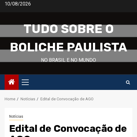
Skip
10/08/2026
to
content
TUDO SOBRE O
BOLICHE PAULISTA
NO BRASIL E NO MUNDO
Primary
Menu
Home
Notícias
Edital de Convocação de AGO
Notícias
Edital de Convocação de