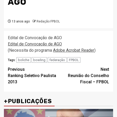
AGO
13 anos ago
Redação FPBOL
Edital de Convocação de AGO
Edital de Convocação de AGO
(Necessita do programa
Adobe Acrobat Reader
)
boliche
bowling
federação
FPBOL
Tags:
Post
Previous
Next
Ranking Seletivo Paulista
Reunião do Conselho
navigation
2013
Fiscal – FPBOL
+PUBLICAÇÕES