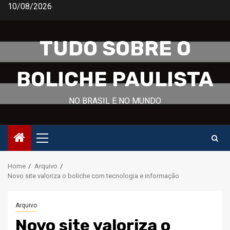
Skip
10/08/2026
to
content
TUDO SOBRE O
BOLICHE PAULISTA
NO BRASIL E NO MUNDO
Primary
Menu
Home
Arquivo
Novo site valoriza o boliche com tecnologia e informação
Arquivo
Novo site valoriza o