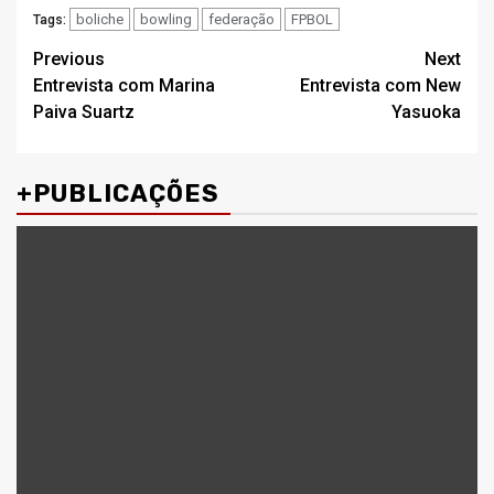
boliche
bowling
federação
FPBOL
Tags:
Post
Previous
Next
Entrevista com Marina
Entrevista com New
navigation
Paiva Suartz
Yasuoka
+PUBLICAÇÕES