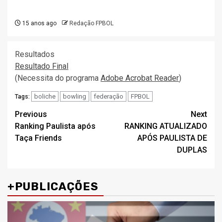
15 anos ago
Redação FPBOL
Resultados
Resultado Final
(Necessita do programa
Adobe Acrobat Reader
)
boliche
bowling
federação
FPBOL
Tags:
Post
Previous
Next
Ranking Paulista após
RANKING ATUALIZADO
navigation
Taça Friends
APÓS PAULISTA DE
DUPLAS
+PUBLICAÇÕES